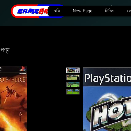
বাড়ি
New Page
ভিডিও
তে
 পণ্য