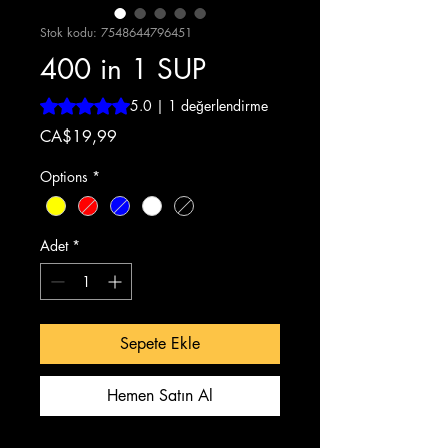
Stok kodu: 7548644796451
400 in 1 SUP
1 değerlendirmeye göre beş yıldız üzerinden hesaplanan
5.0 | 1 değerlendirme
Fiyat
CA$19,99
Options
*
Adet
*
Sepete Ekle
Hemen Satın Al