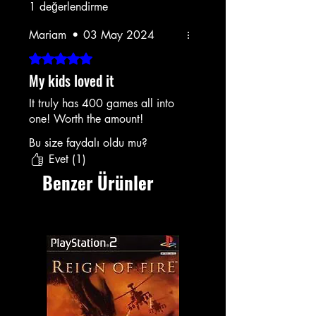
1 değerlendirme
Mariam
•
03 May 2024
5 üzerinden 5 yıldız
My kids loved it
It truly has 400 games all into
one! Worth the amount!
Bu size faydalı oldu mu?
Evet (1)
Benzer Ürünler