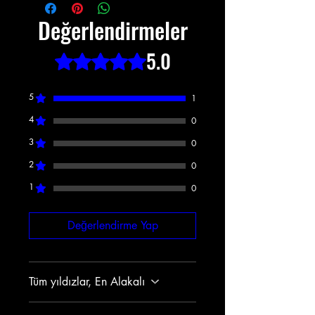
Değerlendirmeler
5.0
5 üzerinden 5 yıldız
5
1
4
0
3
0
2
0
1
0
Değerlendirme Yap
Tüm yıldızlar, En Alakalı