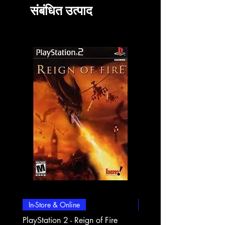
संबंधित उत्पाद
In-Store & Online
In-Store & Online
PlayStation 2 - Reign of Fire
PlayStation 2 - Rapala Pr