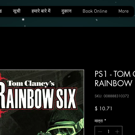
ड
सूची
हमारे बारे में
दुकान
Book Online
More
PS1 - TOM
RAINBOW 
SKU: 008888310372
मूल्य
$ 10.71
मात्रा
*