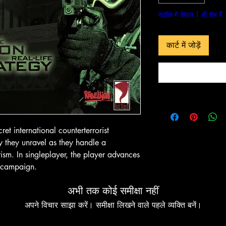
स्टॉक में केवल 1 ही शेष हैं
 दृश्य
त्वरित दृश्य
त्वरित 
In-Store & Online
In-Store & Online
कार्ट में जोड़ें
GoldenEye
PlayStation 2 - EA Sports NBA
PlayStation 2 - 
Live 06
Collection
मूल्य
मूल्य
$ 4.28
$ 10.71
ं जोड़ें
कार्ट में जोड़ें
कार्ट में
et international counterterrorist
y they unravel as they handle a
ism. In singleplayer, the player advances
a campaign.
अभी तक कोई समीक्षा नहीं
अपने विचार साझा करें। समीक्षा लिखने वाले पहले व्यक्ति बनें।