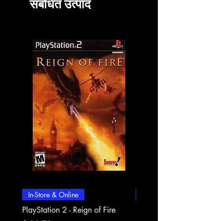
संबंधित उत्पाद
In-Store & Online
In-Store & Online
PlayStation 2 - Reign of Fire
PlayStation 2 - Rapala Pr