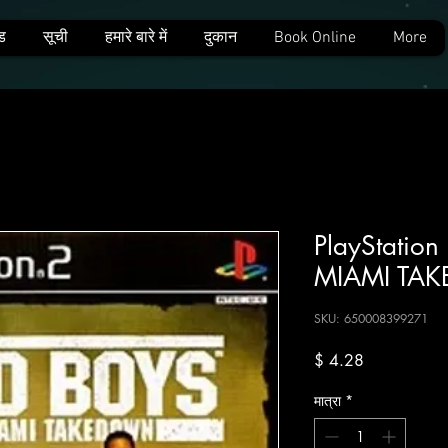
ड
सूची
हमारे बारे में
दुकान
Book Online
More
PlayStatio
MIAMI TA
SKU: 650008399271
मूल्य
$ 4.28
मात्रा
*