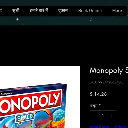
ड
सूची
हमारे बारे में
दुकान
Book Online
More
Monopoly 
SKU: 9937728637885
मूल्य
$ 14.28
मात्रा
*
स्टॉक में केवल 1 ही शेष हैं