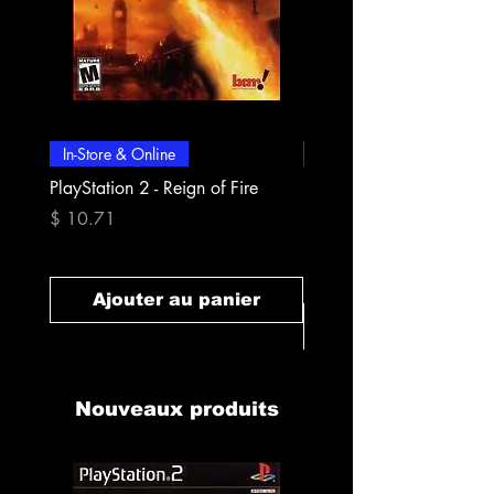
In-Store & Online
In-Store & Online
PlayStation 2 - Reign of Fire
PlayStation 2 - Rapala Pr
Fishing
Prix
$ 10.71
Prix
$ 10.71
Ajouter au panier
Ajouter au pan
Nouveaux produits