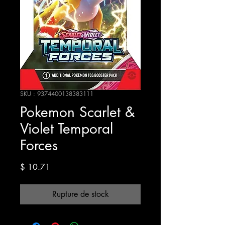
SKU : 9374400138383111
Pokemon Scarlet &
Violet Temporal
Forces
Prix
$ 10.71
Rupture de stock