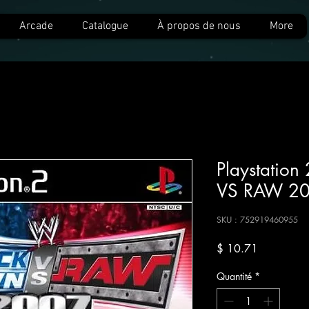
Arcade
Catalogue
À propos de nous
More
Playstati
VS RAW 2
SKU : 752919460955
Prix
$ 10.71
Quantité
*