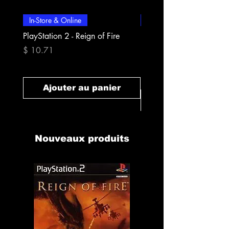
In-Store & Online
In-Store & Online
PlayStation 2 - Reign of Fire
PlayStation 2 - Rapala Pr
Fishing
Prix
$ 10.71
Prix
$ 10.71
Ajouter au panier
Ajouter au pan
Nouveaux produits