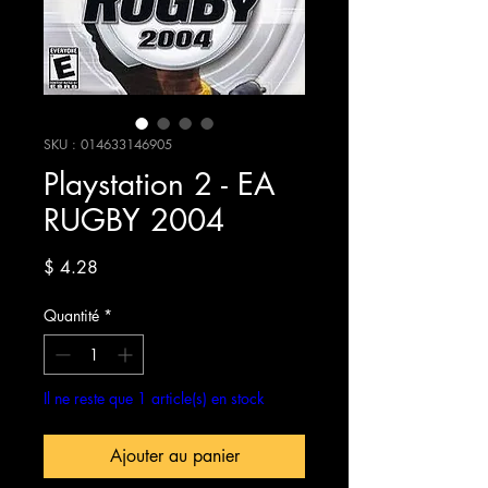
SKU : 014633146905
Playstation 2 - EA
RUGBY 2004
Prix
$ 4.28
Quantité
*
Il ne reste que 1 article(s) en stock
Ajouter au panier