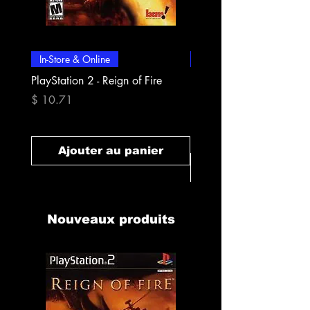
In-Store & Online
In-Store & Online
PlayStation 2 - Reign of Fire
PlayStation 2 - Rapala Pr
Fishing
Prix
$ 10.71
Prix
$ 10.71
Ajouter au panier
Ajouter au pan
Nouveaux produits