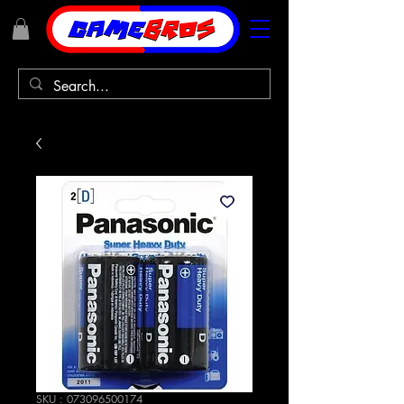
SKU : 073096500174