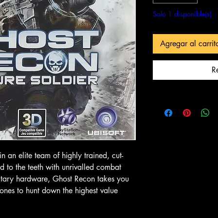
Solo 1 disponible(s)
Agregar al carrit
rápida
Vista rápida
Vista 
In-Store & Online
In-Store & Online
R
GoldenEye
PlayStation 2 - EA Sports NBA
PlayStation 2 - 
Live 06
Collection
Precio
Precio
$ 4.28
$ 10.71
l carrito
Agregar al carrito
Agregar a
n an elite team of highly trained, cut-
ed to the teeth with unrivalled combat
litary hardware, Ghost Recon takes you
ones to hunt down the highest value