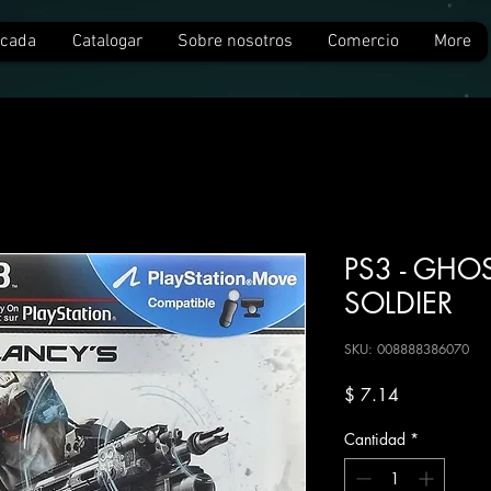
rcada
Catalogar
Sobre nosotros
Comercio
More
PS3 - GHO
SOLDIER
SKU: 008888386070
Precio
$ 7.14
Cantidad
*