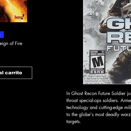
rápida
Vista rápida
Vista 
e
In-Store & Online
In-Store & Online
eign of Fire
PlayStation 2 - Rapala Pro
PlayStation 2 - 
Fishing
Rogue Agent
Precio
Precio
$ 10.71
$ 10.71
l carrito
Agregar al carrito
Agregar a
In Ghost Recon Future Soldier joi
throat special-ops soldiers. Arm
technology and cutting-edge mi
to the globe's most deadly warz
targets.