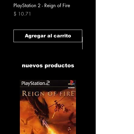
PlayStation 2 - Reign of Fire
PlayStation 2 - Rapala Pr
Fishing
Precio
$ 10.71
Precio
$ 10.71
Agregar al carrito
Agregar al carr
nuevos productos