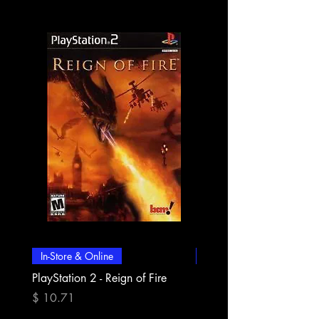
In-Store & Online
In-Store & Online
PlayStation 2 - Reign of Fire
PlayStation 2 - Rapala Pr
Fishing
Preis
$ 10.71
Preis
$ 10.71