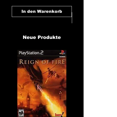
In den Warenkorb
In den Warenk
Neue Produkte