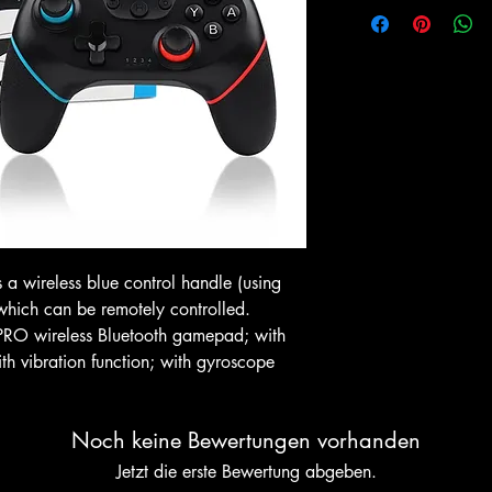
ansicht
Schnellansicht
Schnell
In-Store & Online
In-Store & Online
GoldenEye
PlayStation 2 - EA Sports NBA
PlayStation 2 - 
Live 06
Collection
Preis
Preis
$ 4.28
$ 10.71
arenkorb
In den Warenkorb
In den W
s a wireless blue control handle (using
 which can be remotely controlled.
PRO wireless Bluetooth gamepad; with
h vibration function; with gyroscope
Noch keine Bewertungen vorhanden
Jetzt die erste Bewertung abgeben.