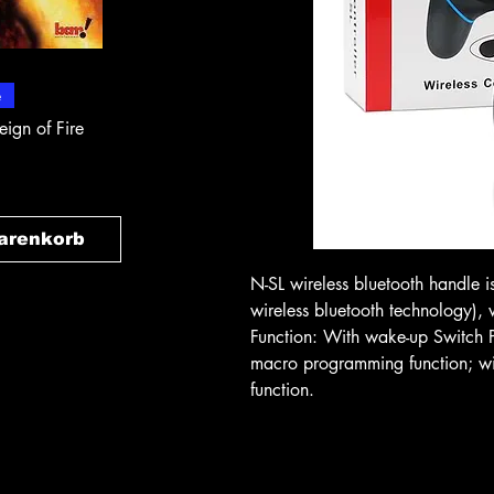
ansicht
Schnellansicht
Schnell
e
In-Store & Online
In-Store & Online
eign of Fire
PlayStation 2 - Rapala Pro
PlayStation 2 - 
Fishing
Rogue Agent
Preis
Preis
$ 10.71
$ 10.71
arenkorb
In den Warenkorb
In den W
N-SL wireless bluetooth handle i
wireless bluetooth technology),
Function: With wake-up Switch 
macro programming function; wit
function.