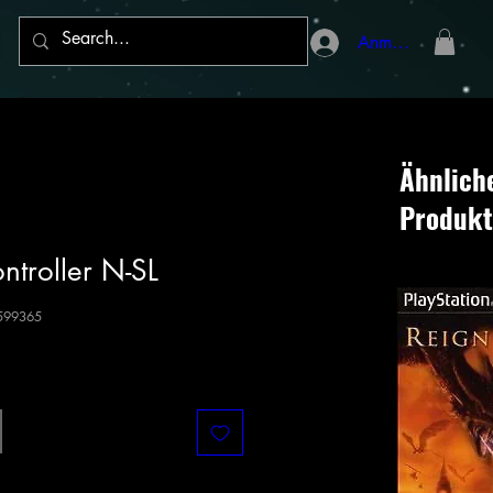
Anmelden
Ähnlich
Produkt
ntroller N-SL
6599365