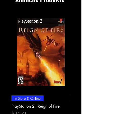
In-Store & Online
In-Store & Online
PlayStation 2 - Reign of Fire
PlayStation 2 - Rapala Pr
Fishing
Preis
$ 10.71