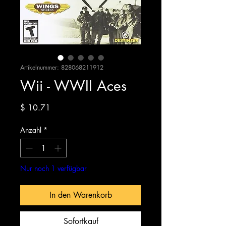
Artikelnummer: 828068211912
Wii - WWII Aces
Preis
$ 10.71
Anzahl
*
Nur noch 1 verfügbar
In den Warenkorb
Sofortkauf