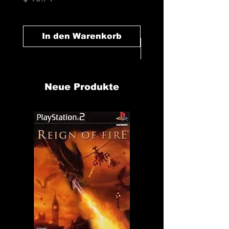
Preis
$ 10.71
In den Warenkorb
In den Warenk
Neue Produkte