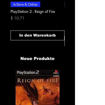
In-Store & Online
In-Store & Online
PlayStation 2 - Reign of Fire
PlayStation 2 - Rapala Pr
Fishing
Preis
$ 10.71
Preis
$ 10.71
In den Warenkorb
In den Warenk
Neue Produkte