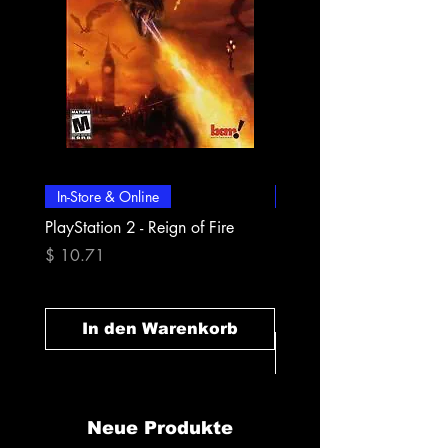
In-Store & Online
In-Store & Online
PlayStation 2 - Reign of Fire
PlayStation 2 - Rapala Pr
Fishing
Preis
$ 10.71
Preis
$ 10.71
In den Warenkorb
In den Warenk
Neue Produkte