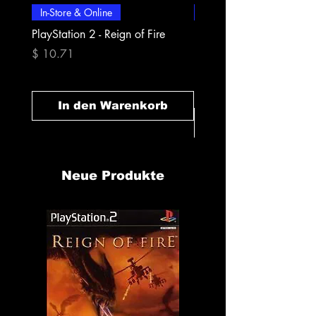
In-Store & Online
In-Store & Online
PlayStation 2 - Reign of Fire
PlayStation 2 - Rapala Pr
Fishing
Preis
$ 10.71
Preis
$ 10.71
In den Warenkorb
In den Warenk
Neue Produkte