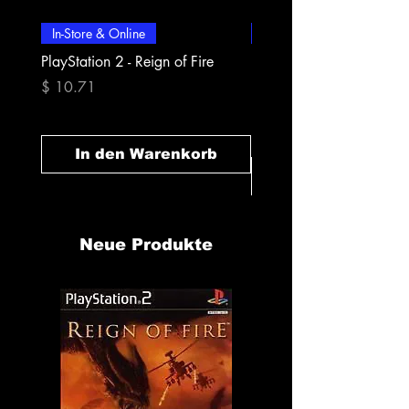
In-Store & Online
In-Store & Online
PlayStation 2 - Reign of Fire
PlayStation 2 - Rapala Pr
Fishing
Preis
$ 10.71
Preis
$ 10.71
In den Warenkorb
In den Warenk
Neue Produkte